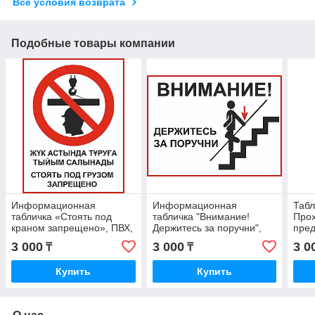
Все условия возврата
Подобные товары компании
Информационная
Информационная
Табл
табличка «Стоять под
табличка "Внимание!
Про
краном запрещено», ПВХ,
Держитесь за поручни",
пре
A4, знак безопасности
ПВХ, A4, знак
безо
3 000
3 000
3 0
₸
₸
безопасности
Купить
Купить