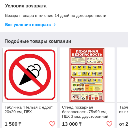
Условия возврата
Возврат товара в течение 14 дней по договоренности
Все условия возврата
Подобные товары компании
Табличка "Нельзя с едой"
Стенд пожарная
Табл
20х20 см, ПВХ
безопасность 75х99 см,
из п
ПВХ 3 мм, двусторонний
скотч
1 500
13 000
₸
₸
от