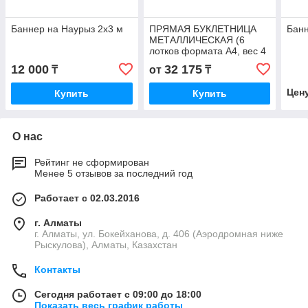
Баннер на Наурыз 2х3 м
ПРЯМАЯ БУКЛЕТНИЦА
Банн
МЕТАЛЛИЧЕСКАЯ (6
лотков формата А4, вес 4
кг.)
12 000
32 175
₸
от
₸
Цен
Купить
Купить
О нас
Рейтинг не сформирован
Менее 5 отзывов за последний год
Работает с 02.03.2016
г. Алматы
г. Алматы, ул. Бокейханова, д. 406 (Аэродромная ниже
Рыскулова), Алматы, Казахстан
Контакты
Сегодня работает с 09:00 до 18:00
Показать весь график работы