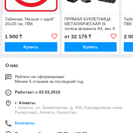
Табличка "Нельзя с едой"
ПРЯМАЯ БУКЛЕТНИЦА
Табл
20х20 см, ПВХ
МЕТАЛЛИЧЕСКАЯ (6
ПВХ 
лотков формата А4, вес 4
кг.)
1 500
32 175
2 0
₸
от
₸
Купить
Купить
О нас
Рейтинг не сформирован
Менее 5 отзывов за последний год
Работает с 02.03.2016
г. Алматы
г. Алматы, ул. Бокейханова, д. 406 (Аэродромная ниже
Рыскулова), Алматы, Казахстан
Контакты