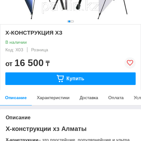
Х-КОНСТРУКЦИЯ ХЗ
В наличии
Код: X03
Розница
16 500
от
₸
Купить
Описание
Характеристики
Доставка
Оплата
Усл
Описание
Х-конструкции хз Алматы
Х-конструкции
– это простейшие, популярнейшие и ультра