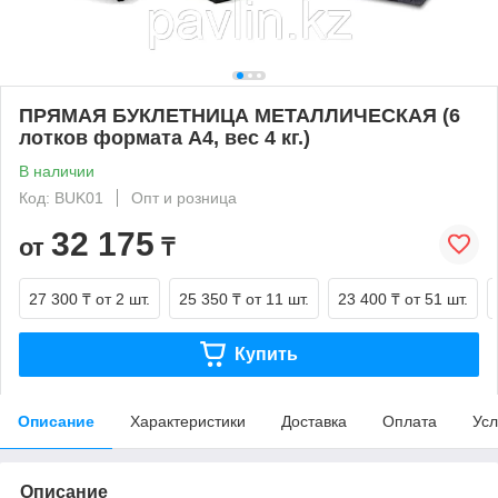
ПРЯМАЯ БУКЛЕТНИЦА МЕТАЛЛИЧЕСКАЯ (6
лотков формата А4, вес 4 кг.)
В наличии
Код: BUK01
Опт и розница
32 175
от
₸
27 300 ₸
от 2 шт.
25 350 ₸
от 11 шт.
23 400 ₸
от 51 шт.
Купить
Описание
Характеристики
Доставка
Оплата
Усл
Описание