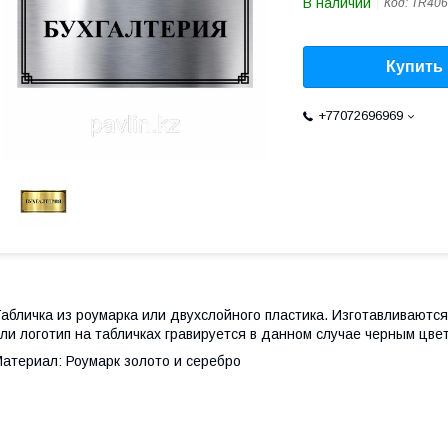
В наличии
Код:
TR406
Купить
+77072696969
абличка из роумарка или двухслойного пластика. Изготавливаются
ли логотип на табличках гравируется в данном случае черным цве
атериал: Роумарк золото и серебро