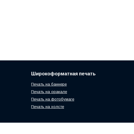
Широкоформатная печать
Печать на баннере
Печать на оракале
Печать на фотобумаге
Печать на холсте