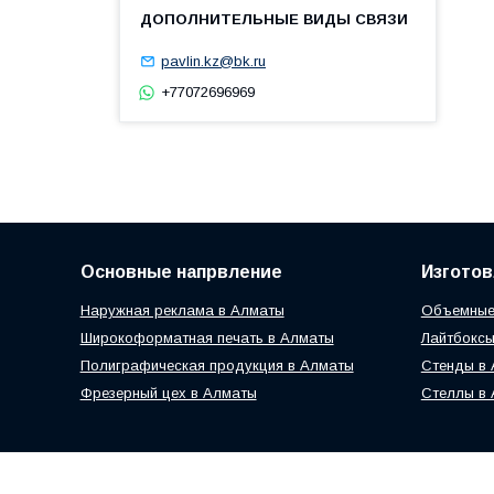
pavlin.kz@bk.ru
+77072696969
Основные напрвление
Изготов
Наружная реклама в Алматы
Объемные
Широкоформатная печать в Алматы
Лайтбоксы
Полиграфическая продукция в Алматы
Стенды в
Фрезерный цех в Алматы
Стеллы в