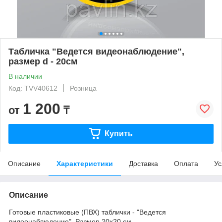
Табличка "Ведется видеонаблюдение",
размер d - 20см
В наличии
Код: TVV40612
Розница
1 200
от
₸
Купить
Описание
Характеристики
Доставка
Оплата
Ус
Описание
Готовые пластиковые (ПВХ) таблички - "Ведется
видеонаблюдение". Размер 20х20 см.