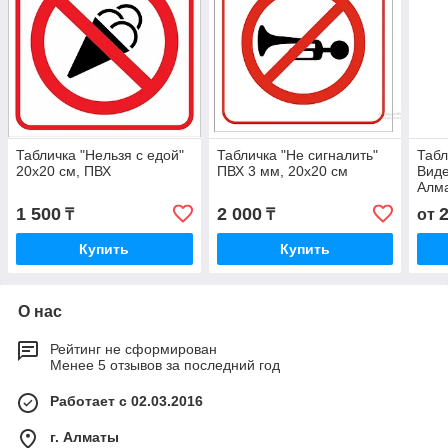
Табличка "Нельзя с едой"
Табличка "Не сигналить"
Табл
20х20 см, ПВХ
ПВХ 3 мм, 20х20 см
Вид
Алм
1 500
2 000
₸
₸
от
Купить
Купить
О нас
Рейтинг не сформирован
Менее 5 отзывов за последний год
Работает с 02.03.2016
г. Алматы