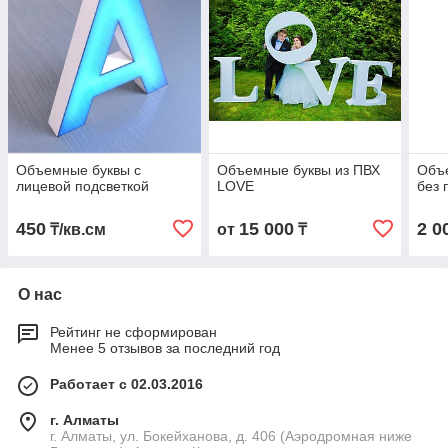
Объемные буквы с
Объемные буквы из ПВХ
Объе
лицевой подсветкой
LOVE
без 
450
15 000
2 0
₸/кв.см
от
₸
О нас
Рейтинг не сформирован
Менее 5 отзывов за последний год
Работает с 02.03.2016
г. Алматы
г. Алматы, ул. Бокейханова, д. 406 (Аэродромная ниже