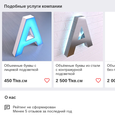
Подобные услуги компании
Объемные буквы с
Объёмные буквы из стали
Объе
лицевой подсветкой
с контражурной
без 
подсветкой
450
2 500
2 0
₸/кв.см
₸/кв.см
О нас
Рейтинг не сформирован
Менее 5 отзывов за последний год